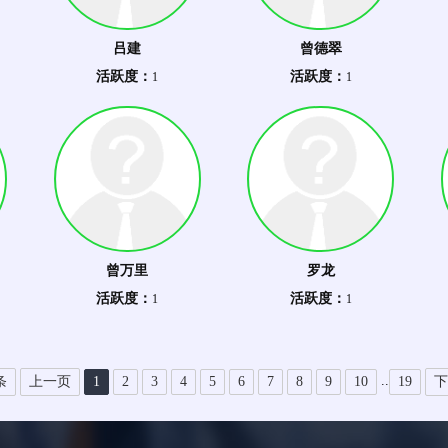
吕建
曾德翠
活跃度：
活跃度：
1
1
曾万里
罗龙
活跃度：
活跃度：
1
1
..
条
上一页
1
2
3
4
5
6
7
8
9
10
19
下